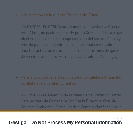
Nos sumamos a la Alianza Galega polo Clima
10/10/2022
-
En GESUGA nos sumamos a la Alianza Galega
polo Clima, un pacto impulsado por la Xunta de Galicia cuyo
objetivo principal es el trabajo conjunto del sector público y
privado para luchar contra el cambio climático en Galicia,
para lograr la disminución de las concentraciones de gases
de efecto invernadero. Esta iniciativa ha sido ratificada […]
Visita a GESUGA de la Directora xeral de Calidade Ambiental,
Sostibilidade e Cambio Climático
30/09/2022
-
El jueves 29 de septiembre ha visitado nuestras
instalaciones de Cerceda (A Coruña) la Directora Xeral de
Calidade Ambiental, Sostibilidade e Cambio Climático, María
Sagrario Pérez Castellanos acompañada del Jefe de Servicio.
La directora ha expresado su más sincera enhorabuena por el
Gesuga -
Do Not Process My Personal Information
servicio prestado por GESUGA, también ha puesto en valor la
organización y la […]