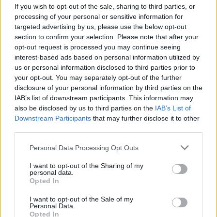
If you wish to opt-out of the sale, sharing to third parties, or
processing of your personal or sensitive information for
targeted advertising by us, please use the below opt-out
GESUGA colabora con el Concello de Ordes para dotar de
section to confirm your selection. Please note that after your
recursos materiales al centro socio-comunitario ISABEL
opt-out request is processed you may continue seeing
ZENDAL
interest-based ads based on personal information utilized by
us or personal information disclosed to third parties prior to
19/08/2022
-
El Ayuntamiento de Ordes, ha procedido a la
your opt-out. You may separately opt-out of the further
construcción del Centro Socio-comunitario «Isabel Zendal».
disclosure of your personal information by third parties on the
Este centro está dividido en distintas áreas dedicadas a la
IAB’s list of downstream participants. This information may
prestación de servicios sociales que tienen por beneficiarios a
niños, jóvenes, adolescentes y personas de la tercera edad.
also be disclosed by us to third parties on the
IAB’s List of
Buscando dotarse de una estructura que permita atender las
Downstream Participants
that may further disclose it to other
necesidades de estos colectivos, […]
third parties.
Personal Data Processing Opt Outs
GESUGA colabora con el Concello de Ordes para dotar de
I want to opt-out of the Sharing of my
recursos materiales al centro socio-comunitario ISABEL
personal data.
ZENDAL
Opted In
I want to opt-out of the Sale of my
19/08/2022
-
El Ayuntamiento de Ordes, ha procedido a la
Personal Data.
construcción del Centro Socio-comunitario «Isabel Zendal».
Opted In