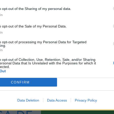
de
recursos
o opt-out of the Sharing of my personal data.
materiales
In
al
centro
o opt-out of the Sale of my Personal Data.
socio-
In
comunitario
ISABEL
AYUDAS A LA INNOVACIÓN
to opt-out of processing my Personal Data for Targeted
ZENDAL
ing.
In
o opt-out of Collection, Use, Retention, Sale, and/or Sharing
ersonal Data that Is Unrelated with the Purposes for which it
lected.
Out
CONFIRM
Data Deletion
Data Access
Privacy Policy