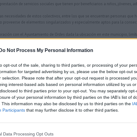
 prestación de servicios sociales que tienen por beneficiarios a niños, jóvenes, 
s necesidades de estos colectivos, entre los que se encuentran personas que han
o proveerse de elementos singularizados y especialmente aptos para la consecu
ración con el Ayuntamiento de Ordes dada la ubicación en este municipio, limítr
o (SANDACH), con las que cuenta en Areosa.
Do Not Process My Personal Information
alcance para la mejora del entorno natural y social del municipio, y seguir i
ida de todos sus habitantes.Por lo que ha colaborado en la consecución de parte
 aportando una cantidad total de 3.000 euros (iva incluido).
to opt-out of the sale, sharing to third parties, or processing of your per
formation for targeted advertising by us, please use the below opt-out s
r selection. Please note that after your opt-out request is processed y
en
s desactivados
eing interest-based ads based on personal information utilized by us or
GESUGA
disclosed to third parties prior to your opt-out. You may separately opt-
colabora
con
losure of your personal information by third parties on the IAB’s list of
el
. This information may also be disclosed by us to third parties on the
IA
Concello
Participants
that may further disclose it to other third parties.
aforma
de
Ordes
para
l Data Processing Opt Outs
dotar