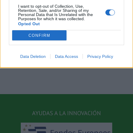
creará
I want to opt-out of Collection, Use,
fertilizantes
Retention, Sale, and/or Sharing of my
con
Personal Data that Is Unrelated with the
subproductos
Purposes for which it was collected.
Para compartir esta historia, elija cualquier plataforma
Opted Out
animales
CONFIRM
No se permiten comentarios.
Data Deletion
Data Access
Privacy Policy
AYUDAS A LA INNOVACIÓN