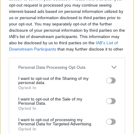
cárnica se estará más cerca de su aprovechamiento como
opt-out request is processed you may continue seeing
ingredientes para la fabricación de fertilizantes y biodiésel.
interest-based ads based on personal information utilized by
Desde ayer,
Gesuga
(Gestora de Subproductos de Galicia, S.L.) cuenta
us or personal information disclosed to third parties prior to
con una nueva planta de transformación que amplía y completa la
your opt-out. You may separately opt-out of the further
capacidad de sus servicios de gestión integral de subproductos
disclosure of your personal information by third parties on the
animales en su central de Areosa (Cerceda). En su inauguración
IAB’s list of downstream participants. This information may
estaban presentes el consejero delegado de la Sociedad,
Ramón
also be disclosed by us to third parties on the
IAB’s List of
Devesa
y la conselleira de Medio Rural,
Ángeles Vázquez
y
destacaron toda la capacidad de la nueva planta de transformación.
Downstream Participants
that may further disclose it to other
La planta ha supuesto una inversión de 3’5 millones de euros y
third parties.
ocupa una superficie de
2.200 metros
cuadrados en un espacio
anexo a las instalaciones ya insistentes. Además, su puesta en
Personal Data Processing Opt Outs
funcionamiento supondrá la creación de 6 nuevos puestos de
I want to opt-out of the Sharing of my
trabajo.
personal data.
Opted In
http://www.elcorreogallego.es/galicia/ecg/gesuga-creara-
fertilizantes-subproductos-animales/idEdicion-2017-04-
I want to opt-out of the Sale of my
07/idNoticia-1049719/
Personal Data.
Opted In
Por
Editor
|
abril 7th, 2017
|
Sin categoría
|
Comentarios
I want to opt-out of processing my
en
desactivados
Personal Data for Targeted Advertising.
Gesuga
Opted In