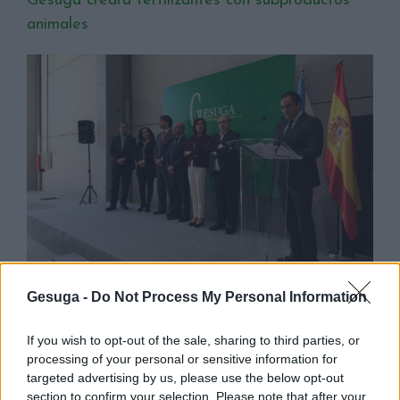
Gesuga creará fertilizantes con subproductos
animales
Gesuga -
Do Not Process My Personal Information
Con una inversión de
3,5 millones de euros
, la actividad de la nueva
planta permitirá contratar 6 trabajadores adicionales.
If you wish to opt-out of the sale, sharing to third parties, or
processing of your personal or sensitive information for
Con las nuevas instalaciones de la planta de valorización de
targeted advertising by us, please use the below opt-out
subproductos animales de
categoría 2
procedentes de la industria
section to confirm your selection. Please note that after your